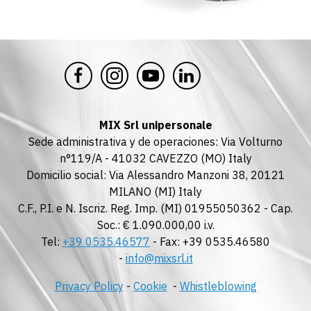
MIX Srl unipersonale
Sede administrativa y de operaciones: Via Volturno
n°119/A - 41032 CAVEZZO (MO) Italy
Domicilio social: Via Alessandro Manzoni 38, 20121
MILANO (MI) Italy
C.F., P.I. e N. Iscriz. Reg. Imp. (MI) 01955050362 - Cap.
Soc.: € 1.090.000,00 i.v.
Tel:
+39 0535.46577
- Fax: +39 0535.46580
-
info@mixsrl.it
Privacy Policy
-
Cookie
-
Whistleblowing