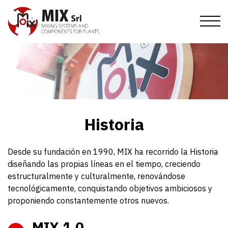
Pasar
al
contenido
principal
Inicio
Empresa
Productos
Misión
Certificados y Condiciones de venta
Publicaciones
Mezclado
Filtración
Eventos
Historia
Historia
Novedades
Válvulas
Filiales
Supervisión
Contactos
Desde su fundación en 1990, MIX ha recorrido la Historia
diseñando las propias líneas en el tiempo, creciendo
Solicitud de información
Transporte
IT
EN
DE
FR
ES
RU
estructuralmente y culturalmente, renovándose
Ven y ùnete a nuestro equipo
Extracción
tecnológicamente, conquistando objetivos ambiciosos y
proponiendo constantemente otros nuevos.
MIX 1.0