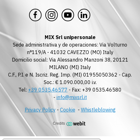
MIX Srl unipersonale
Sede administrativa y de operaciones: Via Volturno
n°119/A - 41032 CAVEZZO (MO) Italy
Domicilio social: Via Alessandro Manzoni 38, 20121
MILANO (MI) Italy
C.F., P.I. e N. Iscriz. Reg. Imp. (MI) 01955050362 - Cap.
Soc.: € 1.090.000,00 i.v.
Tel:
+39 0535.46577
- Fax: +39 0535.46580
-
info@mixsrl.it
Privacy Policy
-
Cookie
-
Whistleblowing
Credits