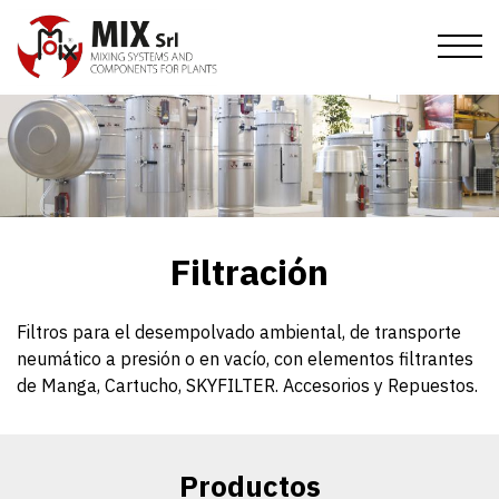
Pasar
al
contenido
principal
Inicio
Empresa
Productos
Misión
Certificados y Condiciones de venta
Publicaciones
Mezclado
Filtración
Eventos
Historia
Filtración
Novedades
Válvulas
Filiales
Supervisión
Contactos
Filtros para el desempolvado ambiental, de transporte
neumático a presión o en vacío, con elementos filtrantes
Solicitud de información
Transporte
IT
EN
DE
FR
ES
RU
de Manga, Cartucho, SKYFILTER. Accesorios y Repuestos.
Ven y ùnete a nuestro equipo
Extracción
Productos