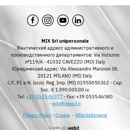
MIX Srl unipersonale
Фактический адресс административного и
производственного департаментов: Via Volturno
n°119/A - 41032 CAVEZZO (MO) Italy
Юридический адрес: Via Alessandro Manzoni 38,
20121 MILANO (MI) Italy
C.F., P.I. e N. Iscriz. Reg. Imp. (MI) 01955050362 - Cap.
Soc.: € 1.090.000,00 i.v.
Tel:
+39 0535.46577
- Fax: +39 0535.46580
-
info@mixsrl.it
Privacy Policy
-
Cookie
-
Whistleblowing
Credits