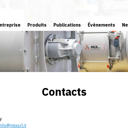
ntreprise
Produits
Publications
Évènements
Ne
Mission
Mélange
et Conditions de vente
Filtration
Venez vous 
Histoire
Vannes
Filiale
Surveillance
Convoyage
Contacts
Extraction
y
info@mixsrl.it