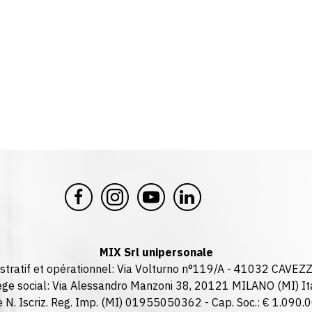
MIX Srl unipersonale
stratif et opérationnel: Via Volturno n°119/A - 41032 CAVEZ
ège social: Via Alessandro Manzoni 38, 20121 MILANO (MI) It
I. e N. Iscriz. Reg. Imp. (MI) 01955050362 - Cap. Soc.: € 1.090.00