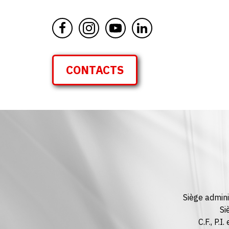
CONTACTS
Siège admini
Si
C.F., P.