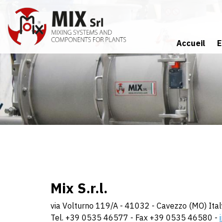
Aller
au
contenu
principal
Accueil
E
Certificats 
Mix S.r.l.
via Volturno 119/A - 41032 - Cavezzo (MO) Ital
Tel. +39 0535 46577 - Fax +39 0535 46580 -