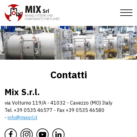
Ugrás
a
tartalomra
Címlap
Vállalat
Termékek
Küldetés
értékesítési feltételek
Publikációk
Keverés
Események
Történelem
Szűrés
Contatti
Szelepek
Hírek
Ág
Kapcsolatok
Magánélet
Monitoring
Mix S.r.l.
Információkérés
Szállítás
IT
EN
DE
FR
ES
RU
via Volturno 119/A - 41032 - Cavezzo (MO) Italy
Csatlakozz a csapatunkhoz
Kitermelés
Tel. +39 0535 46577 - Fax +39 0535 46580
-
info@mixsrl.it