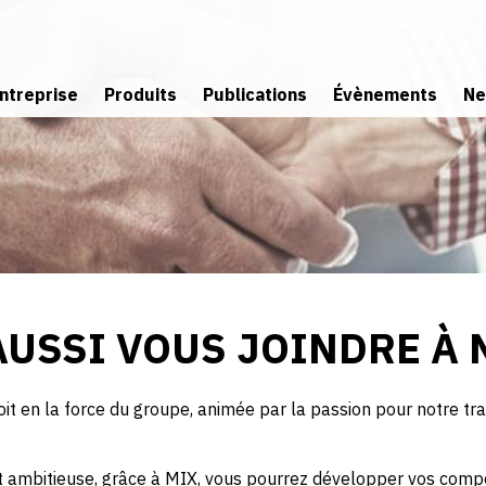
ntreprise
Produits
Publications
Évènements
Ne
Mission
Mélange
et Conditions de vente
Filtration
Venez vous 
Histoire
Vannes
Filiale
Surveillance
Convoyage
AUSSI VOUS JOINDRE À 
Extraction
 en la force du groupe, animée par la passion pour notre travai
 ambitieuse, grâce à MIX, vous pourrez développer vos compét