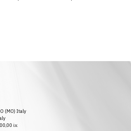
ZO (MO) Italy
aly
0,00 i.v.