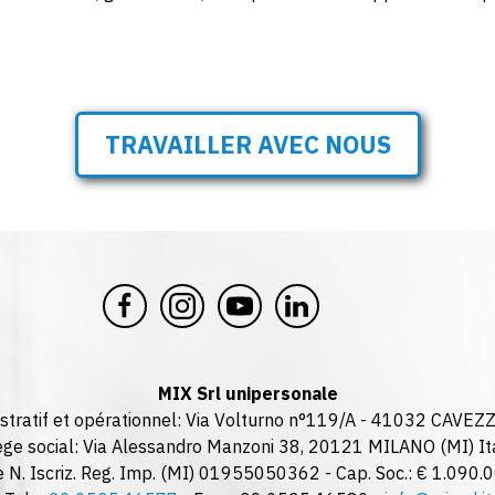
TRAVAILLER AVEC NOUS
MIX Srl unipersonale
stratif et opérationnel: Via Volturno n°119/A - 41032 CAVEZ
ège social: Via Alessandro Manzoni 38, 20121 MILANO (MI) It
I. e N. Iscriz. Reg. Imp. (MI) 01955050362 - Cap. Soc.: € 1.090.00