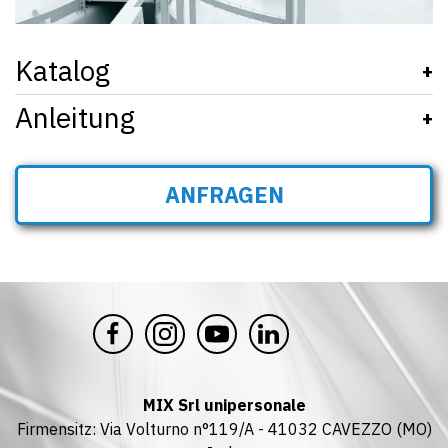
Katalog
+
Anleitung
09A260Z_231_SKY_950_DE.pdf
+
SFCA - SFLA v05
ANFRAGEN
SFCV - SFLV v05
SFCA - SFLA - SFCV - SFLV ERSATZTEILLISTE v04
MIX Srl unipersonale
Firmensitz: Via Volturno n°119/A - 41032 CAVEZZO (MO)