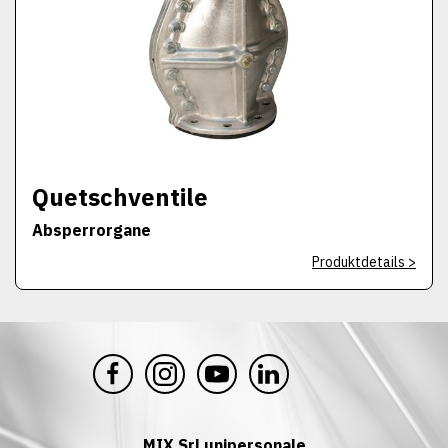
Quetschventile
Absperrorgane
Produktdetails >
MIX Srl unipersonale