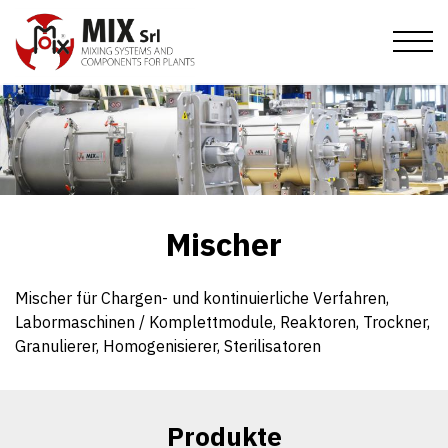
Direkt
zum
Inhalt
Startseite
Unternehmen
Produkte
Mission
Zeugnisse und Verkaufsbedingungen
Publikationen
Mischer
Geschichte
Events
Filter
Mischer
Niederlassungen
Absperrorgane
News
Kontaktaufnahme
Überwachung
Mischer für Chargen- und kontinuierliche Verfahren,
Labormaschinen / Komplettmodule, Reaktoren, Trockner,
Transport
Anfragen
IT
EN
DE
FR
ES
RU
Granulierer, Homogenisierer, Sterilisatoren
Austragshilfen
Karriere
Produkte