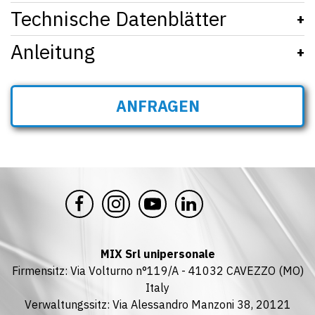
Technische Datenblätter
09A260Z_231_SKY + 950 EN
+
Anleitung
09C210ZDE_231 - Patronenfilter
+
SFAA - SFAV v03
ANFRAGEN
SFAA - SFAV ERSATZTEILLISTE v04
MIX Srl unipersonale
Firmensitz: Via Volturno n°119/A - 41032 CAVEZZO (MO)
Italy
Verwaltungssitz: Via Alessandro Manzoni 38, 20121