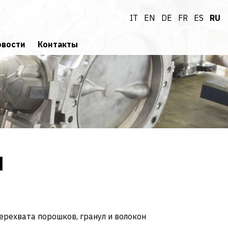
IT
EN
DE
FR
ES
RU
овости
Контакты
Запрос информации
ДИНЯЙСЯ И ТЫ К НАШЕЙ КОМАНДЕ
И
рехвата порошков, гранул и волокон