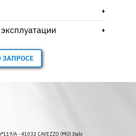
+
1
 эксплуатации
+
 ЗАПРОСЕ
°119/A - 41032 CAVEZZO (MO) Italy