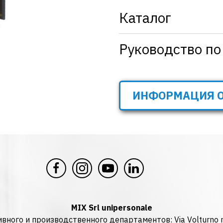
Каталог
Interception_EN_24
Руководство по
SGA - SGB
ИНФОРМАЦИЯ О
MIX Srl unipersonale
ного и производственного департаментов: Via Volturno n