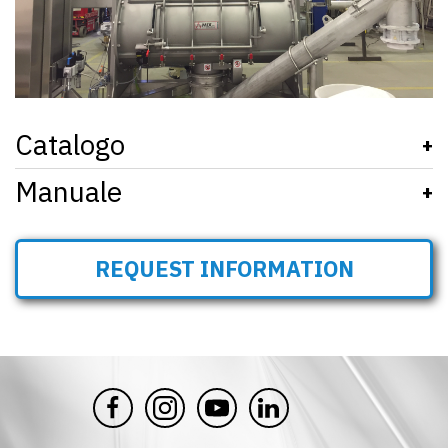
Catalogo
+
Manuale
09A290ZIT_221_SFY
+
SFY..C_D
REQUEST INFORMATION
SFY..H